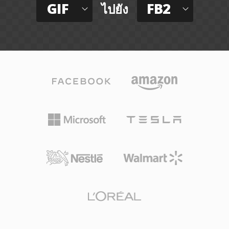
GIF
FB2
ไปยัง