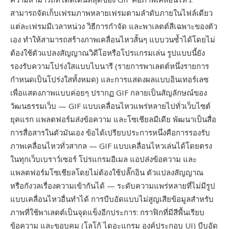
สามารถจัดเก็บเฟรมภาพหลายเฟรมตามลำดับภายในไฟล์เดียว
แต่ละเฟรมมีเวลาหน่วง วิธีการกำจัด และพาเลตต์สีเฉพาะของตัว
เอง ทำให้สามารถสร้างภาพเคลื่อนไหวสั้นๆ แบบวนซ้ำได้โดยไม่
ต้องใช้ตัวแปลงสัญญาณวิดีโอหรือโปรแกรมเล่น รูปแบบนี้ยัง
รองรับความโปร่งใสแบบไบนารี (รายการพาเลตต์หนึ่งรายการ
กำหนดเป็นโปร่งใสทั้งหมด) และการแสดงผลแบบอินเทอร์เลซ
เพื่อแสดงภาพแบบค่อยๆ ปรากฏ GIF กลายเป็นสัญลักษณ์ของ
วัฒนธรรมเว็บ — GIF แบบเคลื่อนไหวแพร่หลายไปทั่วเว็บไซต์
ยุคแรก แพลตฟอร์มส่งข้อความ และโซเชียลมีเดีย พัฒนาเป็นสื่อ
การสื่อสารในตัวมันเอง ข้อได้เปรียบประการหนึ่งคือการรองรับ
ภาพเคลื่อนไหวทั่วสากล — GIF แบบเคลื่อนไหวเล่นได้โดยตรง
ในทุกเว็บเบราว์เซอร์ โปรแกรมอีเมล แอปส่งข้อความ และ
แพลตฟอร์มโซเชียลโดยไม่ต้องใช้ปลั๊กอิน ตัวแปลงสัญญาณ
หรือกังวลเรื่องความเข้ากันได้ — ระดับความแพร่หลายที่ไม่มีรูป
แบบเคลื่อนไหวอื่นทำได้ การบีบอัดแบบไม่สูญเสียข้อมูลสำหรับ
ภาพที่ใช้พาเลตต์เป็นจุดแข็งอีกประการ: กราฟิกที่มีสีพื้นเรียบ
ข้อความ และขอบคม (โลโก้ ไดอะแกรม องค์ประกอบ UI) บีบอัด