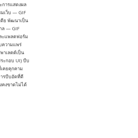
และการแสดงผล
รมเว็บ — GIF
ดีย พัฒนาเป็น
สากล — GIF
 และแพลตฟอร์ม
ดับความแพร่
้พาเลตต์เป็น
ประกอบ UI) บีบ
ี่เคยคุกคาม
บีบอัดที่ดี
ังคงขาดไม่ได้