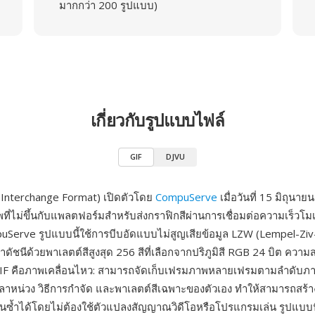
มากกว่า 200 รูปแบบ)
เกี่ยวกับรูปแบบไฟล์
GIF
DJVU
 Interchange Format) เปิดตัวโดย
CompuServe
เมื่อวันที่ 15 มิถุนาย
ที่ไม่ขึ้นกับแพลตฟอร์มสำหรับส่งกราฟิกสีผ่านการเชื่อมต่อความเร็วโม
Serve รูปแบบนี้ใช้การบีบอัดแบบไม่สูญเสียข้อมูล LZW (Lempel-Ziv
ัชนีด้วยพาเลตต์สีสูงสุด 256 สีที่เลือกจากปริภูมิสี RGB 24 บิต ควา
 GIF คือภาพเคลื่อนไหว: สามารถจัดเก็บเฟรมภาพหลายเฟรมตามลำดับภา
ลาหน่วง วิธีการกำจัด และพาเลตต์สีเฉพาะของตัวเอง ทำให้สามารถสร้า
นซ้ำได้โดยไม่ต้องใช้ตัวแปลงสัญญาณวิดีโอหรือโปรแกรมเล่น รูปแบบนี