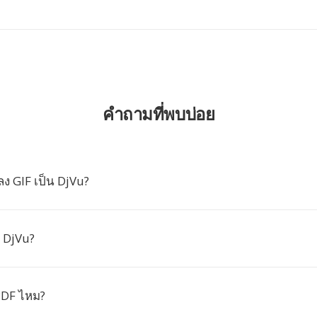
คำถามที่พบบ่อย
ง GIF เป็น DjVu?
์ DjVu?
PDF ไหม?