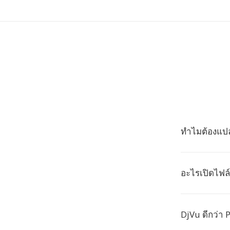
ทำไมต้องแปล
อะไรเปิดไฟล
DjVu ดีกว่า 