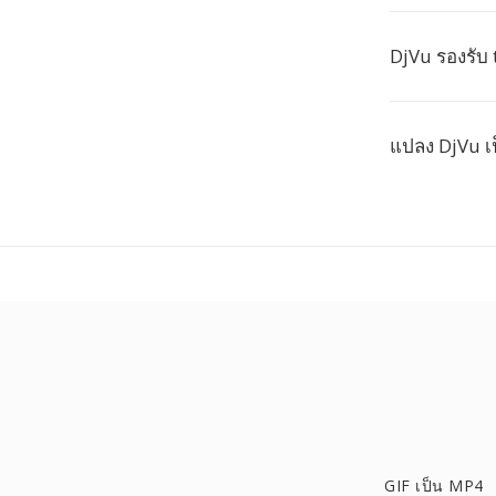
DjVu รองรับ 
แปลง DjVu เ
GIF เป็น MP4