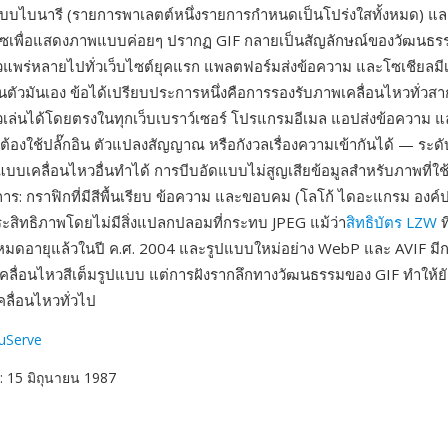
บบไบนารี (รายการพาเลตต์หนึ่งรายการกำหนดเป็นโปร่งใสทั้งหมด) 
ลซเพื่อแสดงภาพแบบค่อยๆ ปรากฏ GIF กลายเป็นสัญลักษณ์ของวัฒนธร
แพร่หลายไปทั่วเว็บไซต์ยุคแรก แพลตฟอร์มส่งข้อความ และโซเชียลมีเ
รในตัวมันเอง ข้อได้เปรียบประการหนึ่งคือการรองรับภาพเคลื่อนไหวทั่ว
เล่นได้โดยตรงในทุกเว็บเบราว์เซอร์ โปรแกรมอีเมล แอปส่งข้อความ
ต้องใช้ปลั๊กอิน ตัวแปลงสัญญาณ หรือกังวลเรื่องความเข้ากันได้ — ระ
ปแบบเคลื่อนไหวอื่นทำได้ การบีบอัดแบบไม่สูญเสียข้อมูลสำหรับภาพที่ใช
การ: กราฟิกที่มีสีพื้นเรียบ ข้อความ และขอบคม (โลโก้ ไดอะแกรม องค์
ประสิทธิภาพโดยไม่มีสิ่งแปลกปลอมที่กระทบ JPEG แม้ว่า
สิทธิบัตร LZW
ท
หมดอายุแล้วในปี ค.ศ. 2004 และรูปแบบใหม่อย่าง WebP และ AVIF มีการ
คลื่อนไหวสีเต็มรูปแบบ แต่การฝังรากลึกทางวัฒนธรรมของ GIF ทำให้ย
คลื่อนไหวทั่วไป
uServe
: 15 มิถุนายน 1987