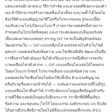
แต่ละเฟรมมีเวลาหน่วง วิธีการกำจัด และพาเลตต์สีเฉพาะของตัว
เอง ทำให้สามารถสร้างภาพเคลื่อนไหวสั้นๆ แบบวนซ้ำได้โดยไม่
ต้องใช้ตัวแปลงสัญญาณวิดีโอหรือโปรแกรมเล่น รูปแบบนี้ยัง
รองรับความโปร่งใสแบบไบนารี (รายการพาเลตต์หนึ่งรายการ
กำหนดเป็นโปร่งใสทั้งหมด) และการแสดงผลแบบอินเทอร์เลซ
เพื่อแสดงภาพแบบค่อยๆ ปรากฏ GIF กลายเป็นสัญลักษณ์ของ
วัฒนธรรมเว็บ — GIF แบบเคลื่อนไหวแพร่หลายไปทั่วเว็บไซต์
ยุคแรก แพลตฟอร์มส่งข้อความ และโซเชียลมีเดีย พัฒนาเป็นสื่อ
การสื่อสารในตัวมันเอง ข้อได้เปรียบประการหนึ่งคือการรองรับ
ภาพเคลื่อนไหวทั่วสากล — GIF แบบเคลื่อนไหวเล่นได้โดยตรง
ในทุกเว็บเบราว์เซอร์ โปรแกรมอีเมล แอปส่งข้อความ และ
แพลตฟอร์มโซเชียลโดยไม่ต้องใช้ปลั๊กอิน ตัวแปลงสัญญาณ
หรือกังวลเรื่องความเข้ากันได้ — ระดับความแพร่หลายที่ไม่มีรูป
แบบเคลื่อนไหวอื่นทำได้ การบีบอัดแบบไม่สูญเสียข้อมูลสำหรับ
ภาพที่ใช้พาเลตต์เป็นจุดแข็งอีกประการ: กราฟิกที่มีสีพื้นเรียบ
ข้อความ และขอบคม (โลโก้ ไดอะแกรม องค์ประกอบ UI) บีบอัด
ได้อย่างมีประสิทธิภาพโดยไม่มีสิ่งแปลกปลอมที่กระทบ JPEG