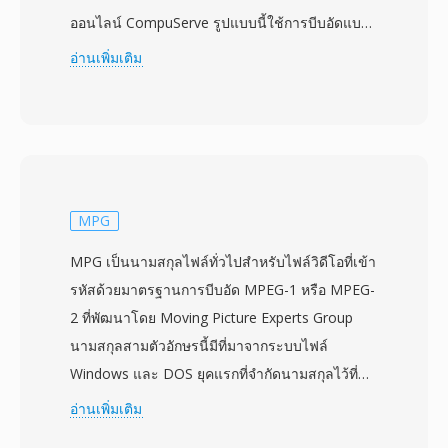
ออนไลน์ CompuServe รูปแบบนี้ใช้การบีบอัดแบบ
ไม่สูญเสียข้อมูล LZW (Lempel-Ziv-Welch) กับภาพ
อ่านเพิ่มเติม
สีแบบจัดทำดัชนีด้วยพาเลตต์สีสูงสุด 256 สีที่เลือก
จากปริภูมิสี RGB 24 บิต ความสามารถที่โดดเด่น
ที่สุดของ GIF คือภาพเคลื่อนไหว: สามารถจัดเก็บ
เฟรมภาพหลายเฟรมตามลำดับภายในไฟล์เดียว
แต่ละเฟรมมีเวลาหน่วง วิธีการกำจัด และพาเลตต์สี
เฉพาะของตัวเอง ทำให้สามารถสร้างภาพเคลื่อน
MPG
ไหวสั้นๆ แบบวนซ้ำได้โดยไม่ต้องใช้ตัวแปลง
MPG เป็นนามสกุลไฟล์ทั่วไปสำหรับไฟล์วิดีโอที่เข้า
สัญญาณวิดีโอหรือโปรแกรมเล่น รูปแบบนี้ยังรองรับ
รหัสด้วยมาตรฐานการบีบอัด MPEG-1 หรือ MPEG-
ความโปร่งใสแบบไบนารี (รายการพาเลตต์หนึ่ง
2 ที่พัฒนาโดย Moving Picture Experts Group
รายการกำหนดเป็นโปร่งใสทั้งหมด) และการแสดง
นามสกุลสามตัวอักษรนี้มีที่มาจากระบบไฟล์
ผลแบบอินเทอร์เลซเพื่อแสดงภาพแบบค่อยๆ ปรากฏ
Windows และ DOS ยุคแรกที่จำกัดนามสกุลไว้ที่
GIF กลายเป็นสัญลักษณ์ของวัฒนธรรมเว็บ — GIF
สามตัวอักษร เป็นรูปย่อของชื่อ MPEG ที่ยาวกว่า
อ่านเพิ่มเติม
แบบเคลื่อนไหวแพร่หลายไปทั่วเว็บไซต์ยุคแรก
ไฟล์ MPG มี MPEG program streams ที่มัลติเพล็
แพลตฟอร์มส่งข้อความ และโซเชียลมีเดีย พัฒนา