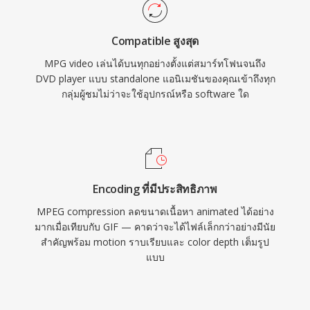
อย่างกว้างขวางเป็นหนึ่งในจุดแข็งที่ยั่งยืนของรูป
เนื้อหาเคลื่อนไหวทั่วไป
แบบนี้ เนื่องจากเครื่องเล่นสื่อแทบทุกตัวบนทุกระบบ
Compatible สูงสุด
ปฏิบัติการสามารถถอดรหัสไฟล์เหล่านี้ได้โดยไม่
MPG video เล่นได้บนทุกอย่างตั้งแต่สมาร์ทโฟนจนถึง
ต้องติดตั้งตัวแปลงสัญญาณเพิ่มเติม MPG ยังคง
DVD player แบบ standalone แอนิเมชันของคุณเข้าถึงทุก
พบเห็นได้ในเนื้อหาวิดีโอที่เก็บถาวร การบันทึกจาก
กลุ่มผู้ชมไม่ว่าจะใช้อุปกรณ์หรือ software ใด
ระบบเฝ้าระวัง และขั้นตอนการทำงานวิดีโอดิจิทัล
รุ่นเก่า
Encoding ที่มีประสิทธิภาพ
MPEG compression ลดขนาดเนื้อหา animated ได้อย่าง
มากเมื่อเทียบกับ GIF — คาดว่าจะได้ไฟล์เล็กกว่าอย่างมีนัย
สำคัญพร้อม motion ราบเรียบและ color depth เต็มรูป
แบบ