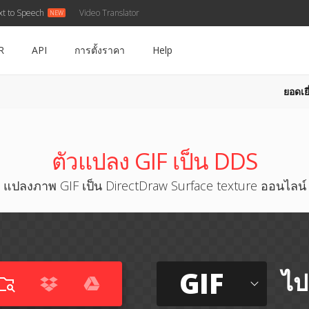
xt to Speech
Video Translator
R
API
การตั้งราคา
Help
ยอดเยี
ตัวแปลง GIF เป็น DDS
แปลงภาพ GIF เป็น DirectDraw Surface texture ออนไลน์
GIF
ไป