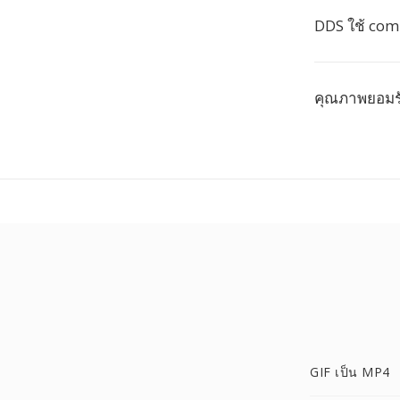
DDS ใช้ com
คุณภาพยอมร
GIF เป็น MP4