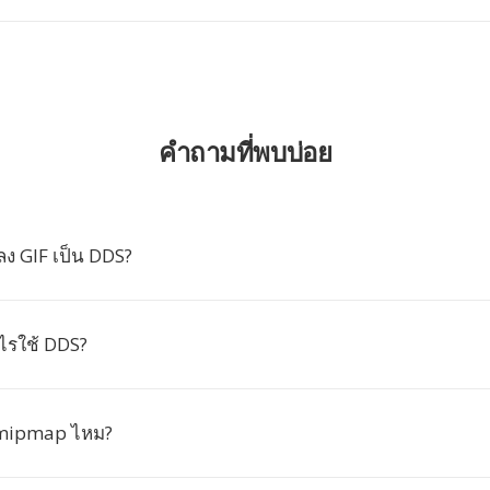
คำถามที่พบบ่อย
ง GIF เป็น DDS?
ไรใช้ DDS?
 mipmap ไหม?