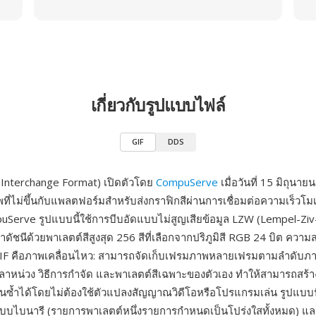
เกี่ยวกับรูปแบบไฟล์
GIF
DDS
 Interchange Format) เปิดตัวโดย
CompuServe
เมื่อวันที่ 15 มิถุนาย
ที่ไม่ขึ้นกับแพลตฟอร์มสำหรับส่งกราฟิกสีผ่านการเชื่อมต่อความเร็วโม
Serve รูปแบบนี้ใช้การบีบอัดแบบไม่สูญเสียข้อมูล LZW (Lempel-Ziv
ัชนีด้วยพาเลตต์สีสูงสุด 256 สีที่เลือกจากปริภูมิสี RGB 24 บิต ควา
 GIF คือภาพเคลื่อนไหว: สามารถจัดเก็บเฟรมภาพหลายเฟรมตามลำดับภา
ลาหน่วง วิธีการกำจัด และพาเลตต์สีเฉพาะของตัวเอง ทำให้สามารถสร้า
นซ้ำได้โดยไม่ต้องใช้ตัวแปลงสัญญาณวิดีโอหรือโปรแกรมเล่น รูปแบบนี
บบไบนารี (รายการพาเลตต์หนึ่งรายการกำหนดเป็นโปร่งใสทั้งหมด) 