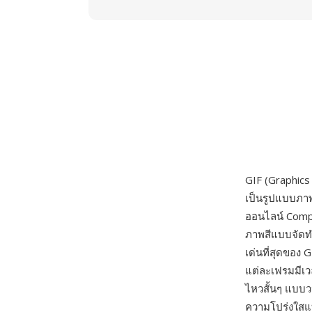
GIF (Graphics
เป็นรูปแบบภาพ
ออนไลน์ Compu
ภาพสีแบบจัดทำด
เด่นที่สุดของ
แต่ละเฟรมมีเว
ไหวสั้นๆ แบบว
ความโปร่งใสแ