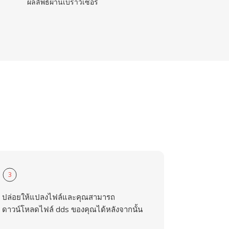
ผลลัพธ์ผ่านเบราว์เซอร์
3
ปล่อยให้แปลงไฟล์และคุณสามารถ
ดาวน์โหลดไฟล์ dds ของคุณได้หลังจากนั้น