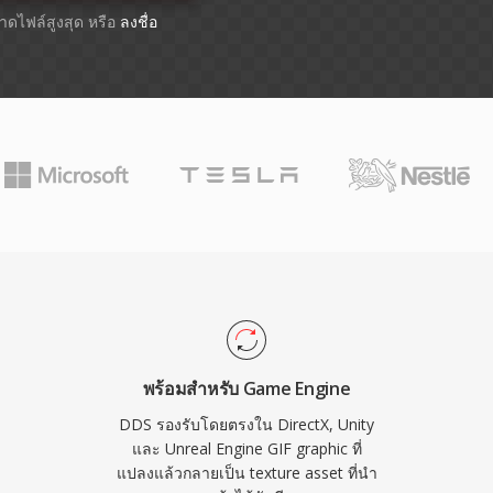
ขนาดไฟล์สูงสุด หรือ
ลงชื่อ
พร้อมสำหรับ Game Engine
DDS รองรับโดยตรงใน DirectX, Unity
และ Unreal Engine GIF graphic ที่
แปลงแล้วกลายเป็น texture asset ที่นำ