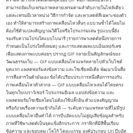
สามารถจัดเก็บเฟรมภาพหลายเฟรมตามลำดับภายในไฟล์เดียว
แต่ละเฟรมมีเวลาหน่วง วิธีการกำจัด และพาเลตต์สีเฉพาะของตัว
เอง ทำให้สามารถสร้างภาพเคลื่อนไหวสั้นๆ แบบวนซ้ำได้โดยไม่
ต้องใช้ตัวแปลงสัญญาณวิดีโอหรือโปรแกรมเล่น รูปแบบนี้ยัง
รองรับความโปร่งใสแบบไบนารี (รายการพาเลตต์หนึ่งรายการ
กำหนดเป็นโปร่งใสทั้งหมด) และการแสดงผลแบบอินเทอร์เลซ
เพื่อแสดงภาพแบบค่อยๆ ปรากฏ GIF กลายเป็นสัญลักษณ์ของ
วัฒนธรรมเว็บ — GIF แบบเคลื่อนไหวแพร่หลายไปทั่วเว็บไซต์
ยุคแรก แพลตฟอร์มส่งข้อความ และโซเชียลมีเดีย พัฒนาเป็นสื่อ
การสื่อสารในตัวมันเอง ข้อได้เปรียบประการหนึ่งคือการรองรับ
ภาพเคลื่อนไหวทั่วสากล — GIF แบบเคลื่อนไหวเล่นได้โดยตรง
ในทุกเว็บเบราว์เซอร์ โปรแกรมอีเมล แอปส่งข้อความ และ
แพลตฟอร์มโซเชียลโดยไม่ต้องใช้ปลั๊กอิน ตัวแปลงสัญญาณ
หรือกังวลเรื่องความเข้ากันได้ — ระดับความแพร่หลายที่ไม่มีรูป
แบบเคลื่อนไหวอื่นทำได้ การบีบอัดแบบไม่สูญเสียข้อมูลสำหรับ
ภาพที่ใช้พาเลตต์เป็นจุดแข็งอีกประการ: กราฟิกที่มีสีพื้นเรียบ
ข้อความ และขอบคม (โลโก้ ไดอะแกรม องค์ประกอบ UI) บีบอัด