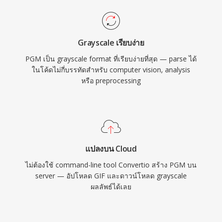
Grayscale เรียบง่าย
PGM เป็น grayscale format ที่เรียบง่ายที่สุด — parse ได้
ในโค้ดไม่กี่บรรทัดสำหรับ computer vision, analysis
หรือ preprocessing
แปลงบน Cloud
ไม่ต้องใช้ command-line tool Convertio สร้าง PGM บน
server — อัปโหลด GIF และดาวน์โหลด grayscale
ผลลัพธ์ได้เลย