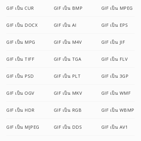
GIF เป็น CUR
GIF เป็น BMP
GIF เป็น MPEG
GIF เป็น DOCX
GIF เป็น AI
GIF เป็น EPS
GIF เป็น MPG
GIF เป็น M4V
GIF เป็น JIF
GIF เป็น TIFF
GIF เป็น TGA
GIF เป็น FLV
GIF เป็น PSD
GIF เป็น PLT
GIF เป็น 3GP
GIF เป็น OGV
GIF เป็น MKV
GIF เป็น WMF
GIF เป็น HDR
GIF เป็น RGB
GIF เป็น WBMP
GIF เป็น MJPEG
GIF เป็น DDS
GIF เป็น AV1