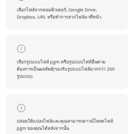
เลือกไฟล์จากคอมพิวเตอร์, Google Drive,
Dropbox, URL หรือทำการลากไฟล์มาที่หน้า.
2
เลือกรูปแบบไฟล์ pgm หรือรูปแบบไฟล์อื่นตาม
ต้องการเป็นผลลัพธ์(รองรับรูปแบบไฟล์มากกว่า 200
รูปแบบ)
3
ปล่อยให้แปลงไฟล์และคุณสามารถดาวน์โหลดไฟล์
pgm ของคุณได้หลังจากนั้น