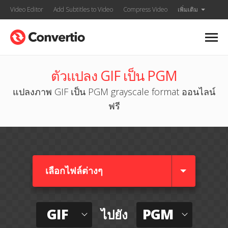
Video Editor
Add Subtitles to Video
Compress Video
เพิ่มเติม
ตัวแปลง GIF เป็น PGM
แปลงภาพ GIF เป็น PGM grayscale format ออนไลน์
ฟรี
เลือกไฟล์ต่างๆ​
GIF
PGM
ไปยัง