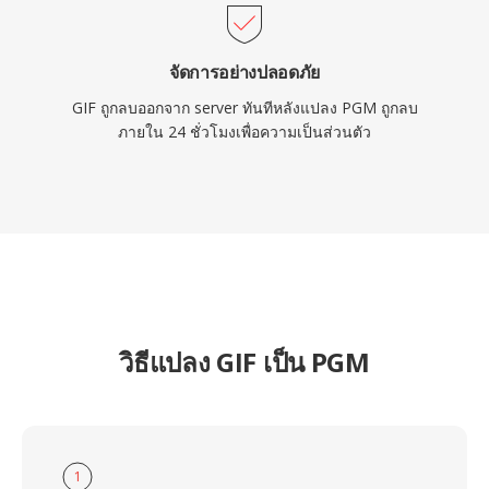
จัดการอย่างปลอดภัย
GIF ถูกลบออกจาก server ทันทีหลังแปลง PGM ถูกลบ
ภายใน 24 ชั่วโมงเพื่อความเป็นส่วนตัว
วิธีแปลง GIF เป็น PGM
1