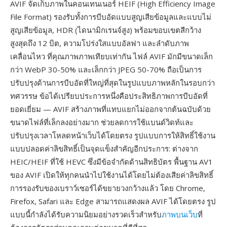
AVIF จัดเก็บภาพในคอนเทนเนอร์ HEIF (High Efficiency Image
File Format) รองรับทั้งการบีบอัดแบบสูญเสียข้อมูลและแบบไม่
สูญเสียข้อมูล, HDR (ไดนามิกเรนจ์สูง) พร้อมขอบเขตสีกว้าง
สูงสุดถึง 12 บิต, ความโปร่งใสแบบอัลฟา และลำดับภาพ
เคลื่อนไหว ที่คุณภาพภาพเทียบเท่ากัน ไฟล์ AVIF มักมีขนาดเล็ก
กว่า WebP 30-50% และเล็กกว่า JPEG 50-70% ถือเป็นการ
ปรับปรุงด้านการบีบอัดที่ใหญ่ที่สุดในรูปแบบภาพหลักในรอบกว่า
ทศวรรษ ข้อได้เปรียบประการหนึ่งคือประสิทธิภาพการบีบอัดที่
ยอดเยี่ยม — AVIF สร้างภาพที่แทบแยกไม่ออกจากต้นฉบับด้วย
ขนาดไฟล์ที่เล็กลงอย่างมาก ช่วยลดการใช้แบนด์วิดท์และ
ปรับปรุงเวลาโหลดหน้าเว็บได้โดยตรง รูปแบบการให้สิทธิ์ใช้งาน
แบบปลอดค่าลิขสิทธิ์เป็นจุดแข็งสำคัญอีกประการ: ต่างจาก
HEIC/HEIF ที่ใช้ HEVC ซึ่งมีข้อจำกัดด้านสิทธิบัตร พื้นฐาน AV1
ของ AVIF เปิดให้ทุกคนนำไปใช้งานได้โดยไม่ต้องเสียค่าลิขสิทธิ์
การรองรับของเบราว์เซอร์ได้ขยายวงกว้างแล้ว โดย Chrome,
Firefox, Safari และ Edge สามารถแสดงผล AVIF ได้โดยตรง รูป
แบบนี้กำลังได้รับความนิยมอย่างรวดเร็วสำหรับ
ภาพบนเว็บ
ที่