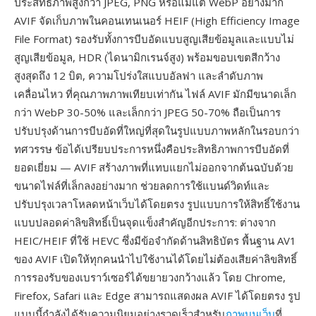
ประสิทธิภาพสูงกว่า JPEG, PNG หรือแม้แต่ WebP อย่างมาก
AVIF จัดเก็บภาพในคอนเทนเนอร์ HEIF (High Efficiency Image
File Format) รองรับทั้งการบีบอัดแบบสูญเสียข้อมูลและแบบไม่
สูญเสียข้อมูล, HDR (ไดนามิกเรนจ์สูง) พร้อมขอบเขตสีกว้าง
สูงสุดถึง 12 บิต, ความโปร่งใสแบบอัลฟา และลำดับภาพ
เคลื่อนไหว ที่คุณภาพภาพเทียบเท่ากัน ไฟล์ AVIF มักมีขนาดเล็ก
กว่า WebP 30-50% และเล็กกว่า JPEG 50-70% ถือเป็นการ
ปรับปรุงด้านการบีบอัดที่ใหญ่ที่สุดในรูปแบบภาพหลักในรอบกว่า
ทศวรรษ ข้อได้เปรียบประการหนึ่งคือประสิทธิภาพการบีบอัดที่
ยอดเยี่ยม — AVIF สร้างภาพที่แทบแยกไม่ออกจากต้นฉบับด้วย
ขนาดไฟล์ที่เล็กลงอย่างมาก ช่วยลดการใช้แบนด์วิดท์และ
ปรับปรุงเวลาโหลดหน้าเว็บได้โดยตรง รูปแบบการให้สิทธิ์ใช้งาน
แบบปลอดค่าลิขสิทธิ์เป็นจุดแข็งสำคัญอีกประการ: ต่างจาก
HEIC/HEIF ที่ใช้ HEVC ซึ่งมีข้อจำกัดด้านสิทธิบัตร พื้นฐาน AV1
ของ AVIF เปิดให้ทุกคนนำไปใช้งานได้โดยไม่ต้องเสียค่าลิขสิทธิ์
การรองรับของเบราว์เซอร์ได้ขยายวงกว้างแล้ว โดย Chrome,
Firefox, Safari และ Edge สามารถแสดงผล AVIF ได้โดยตรง รูป
แบบนี้กำลังได้รับความนิยมอย่างรวดเร็วสำหรับ
ภาพบนเว็บ
ที่