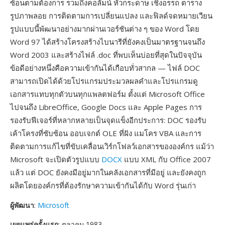
ซ้อนตามต้องการ รวมถึงคอลัมน์ หัวกระดาษ เชิงอรรถ ตาราง
รูปภาพลอย การติดตามการเปลี่ยนแปลง และฟิลด์จดหมายเวียน
รูปแบบนี้พัฒนาอย่างมากผ่านเวอร์ชันต่าง ๆ ของ Word โดย
Word 97 ได้สร้างโครงสร้างไบนารีที่ยังคงเป็นมาตรฐานจนถึง
Word 2003 และสร้างไฟล์ .doc ที่พบเห็นบ่อยที่สุดในปัจจุบัน
ข้อดีอย่างหนึ่งคือความเข้ากันได้เกือบทั่วสากล — ไฟล์ DOC
สามารถเปิดได้ด้วยโปรแกรมประมวลผลคำและโปรแกรมดู
เอกสารแทบทุกตัวบนทุกแพลตฟอร์ม ตั้งแต่ Microsoft Office
ไปจนถึง LibreOffice, Google Docs และ Apple Pages การ
รองรับฟีเจอร์ที่หลากหลายเป็นจุดแข็งอีกประการ: DOC รองรับ
เค้าโครงที่ซับซ้อน ออบเจกต์ OLE ที่ฝัง แมโคร VBA และการ
ติดตามการแก้ไขที่ขับเคลื่อนเวิร์กโฟลว์เอกสารขององค์กร แม้ว่า
Microsoft จะเปิดตัวรูปแบบ
DOCX
แบบ XML กับ Office 2007
แล้ว แต่ DOC ยังคงมีอยู่มากในคลังเอกสารที่มีอยู่ และยังคงถูก
ผลิตโดยองค์กรที่ต้องรักษาความเข้ากันได้กับ Word รุ่นเก่า
ผู้พัฒนา
:
Microsoft
เผยแพร่ครั้งแรก
: ตุลาคม 1983