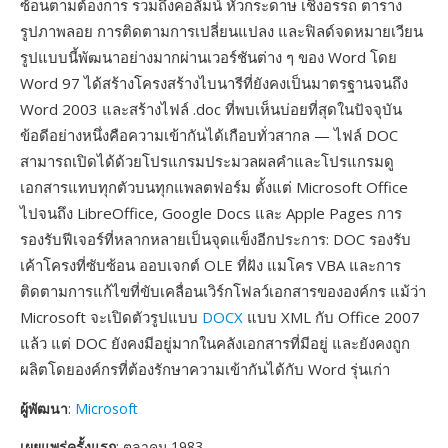
ซ้อนตามต้องการ รวมถึงคอลัมน์ หัวกระดาษ เชิงอรรถ ตาราง
รูปภาพลอย การติดตามการเปลี่ยนแปลง และฟิลด์จดหมายเวียน
รูปแบบนี้พัฒนาอย่างมากผ่านเวอร์ชันต่าง ๆ ของ Word โดย
Word 97 ได้สร้างโครงสร้างไบนารีที่ยังคงเป็นมาตรฐานจนถึง
Word 2003 และสร้างไฟล์ .doc ที่พบเห็นบ่อยที่สุดในปัจจุบัน
ข้อดีอย่างหนึ่งคือความเข้ากันได้เกือบทั่วสากล — ไฟล์ DOC
สามารถเปิดได้ด้วยโปรแกรมประมวลผลคำและโปรแกรมดู
เอกสารแทบทุกตัวบนทุกแพลตฟอร์ม ตั้งแต่ Microsoft Office
ไปจนถึง LibreOffice, Google Docs และ Apple Pages การ
รองรับฟีเจอร์ที่หลากหลายเป็นจุดแข็งอีกประการ: DOC รองรับ
เค้าโครงที่ซับซ้อน ออบเจกต์ OLE ที่ฝัง แมโคร VBA และการ
ติดตามการแก้ไขที่ขับเคลื่อนเวิร์กโฟลว์เอกสารขององค์กร แม้ว่า
Microsoft จะเปิดตัวรูปแบบ
DOCX
แบบ XML กับ Office 2007
แล้ว แต่ DOC ยังคงมีอยู่มากในคลังเอกสารที่มีอยู่ และยังคงถูก
ผลิตโดยองค์กรที่ต้องรักษาความเข้ากันได้กับ Word รุ่นเก่า
ผู้พัฒนา
:
Microsoft
เผยแพร่ครั้งแรก
: ตุลาคม 1983