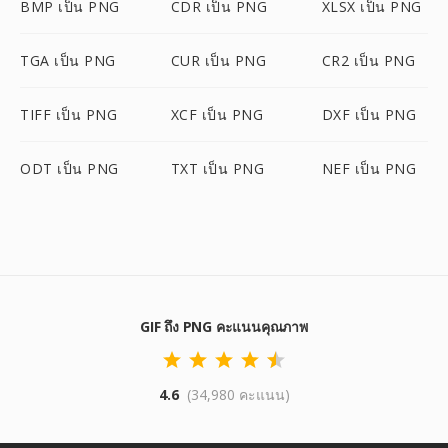
BMP เป็น PNG
CDR เป็น PNG
XLSX เป็น PNG
TGA เป็น PNG
CUR เป็น PNG
CR2 เป็น PNG
TIFF เป็น PNG
XCF เป็น PNG
DXF เป็น PNG
ODT เป็น PNG
TXT เป็น PNG
NEF เป็น PNG
GIF ถึง PNG คะแนนคุณภาพ
4.6
(34,980 คะแนน)