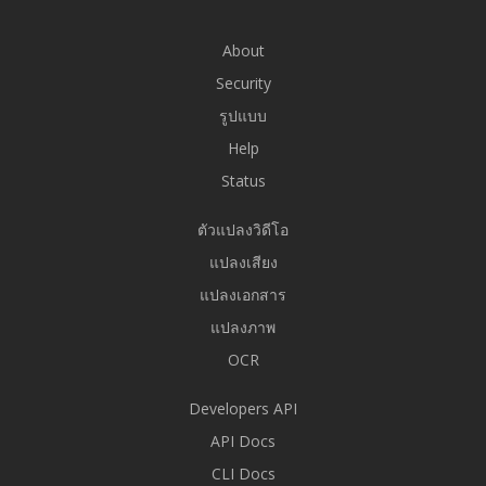
About
Security
รูปแบบ
Help
Status
ตัวแปลงวิดีโอ
แปลงเสียง
แปลงเอกสาร
แปลงภาพ
OCR
Developers API
API Docs
CLI Docs