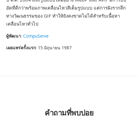
อัดที่ดีกว่าพร้อมภาพเคลื่อนไหวสีเต็มรูปแบบ แต่การฝังรากลึก
ทางวัฒนธรรมของ GIF ทำให้ยังคงขาดไม่ได้สำหรับเนื้อหา
เคลื่อนไหวทั่วไป
ผู้พัฒนา
:
CompuServe
เผยแพร่ครั้งแรก
: 15 มิถุนายน 1987
คำถามที่พบบ่อย