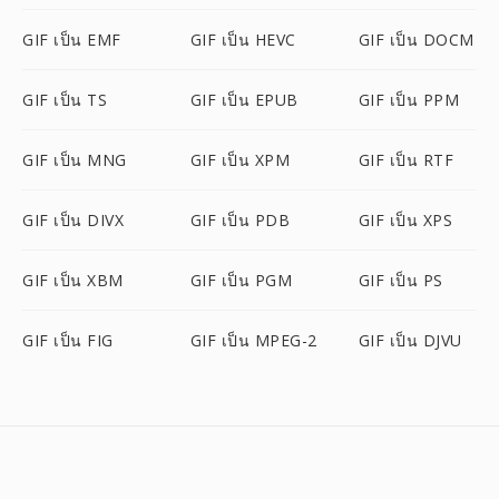
GIF เป็น EMF
GIF เป็น HEVC
GIF เป็น DOCM
GIF เป็น TS
GIF เป็น EPUB
GIF เป็น PPM
GIF เป็น MNG
GIF เป็น XPM
GIF เป็น RTF
GIF เป็น DIVX
GIF เป็น PDB
GIF เป็น XPS
GIF เป็น XBM
GIF เป็น PGM
GIF เป็น PS
GIF เป็น FIG
GIF เป็น MPEG-2
GIF เป็น DJVU