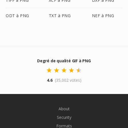
TIFF à PNG
XCF à PNG
DXF à PNG
ODT à PNG
TXT à PNG
NEF à PNG
Degré de qualité GIF à PNG
4.6
(35,002 votes)
About
Security
Formats