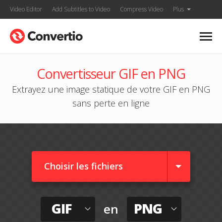
Video Editor
Add Subtitles to Video
Compress Video
Plus
Convertisseur GIF en PNG
Extrayez une image statique de votre GIF en PNG
sans perte en ligne
Choisir les fichiers
GIF
PNG
en