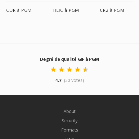
CDR à PGM
HEIC à PGM
CR2 à PGM
Degré de qualité GIF à PGM
4.7
(30 votes)
About
Security
Formats