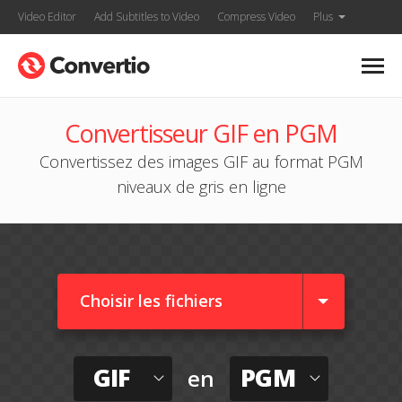
Video Editor
Add Subtitles to Video
Compress Video
Plus
Convertisseur GIF en PGM
Convertissez des images GIF au format PGM
niveaux de gris en ligne
Choisir les fichiers
GIF
PGM
en