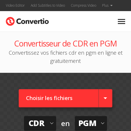
Video Editor
Add Subtitles to Video
Compress Video
Plus
Convertisseur de CDR en PGM
Convertissez vos fichiers cdr en pgm en ligne et
gratuitement
Choisir les fichiers
CDR
PGM
en