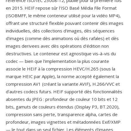
référence ISO/IEC 23008-12, publie pour la première fois
en 2015. HEIF repose sûr l'ISO Basé Média File Format
(ISOBMFF, le même conteneur utilisé pour la vidéo MP4),
offrant une structuré flexible pouvant contenir dès images
individuelles, dès collections d'images, dès séquences
d'images (comme dès animations où dès rafales) et dès
images derivees avec dès opérations d'édition non
destructives. Le conteneur est agnostique vis-à-vis du
codec — bien que l'implementation la plus courante
associe le HEIF à la compression HEVC/H.265 (sous la
marque HEIC par Apple), la norme accepté également la
compression AV1 (créant la variante AVIF), H.266/VVC et
d'autres codecs futurs. HEIF supporté dès fonctionnalités
absentes du JPEG : profondeur de couleur 10 bits et 12
bits, gamuts de couleurs étendus (Display P3, BT.2020),
compression sans perte, transparence alpha, cartes de
profondeur, images vignettes et métadonnées Exif/XMP
— le tout dans un seul fichier. Les éléments d'images