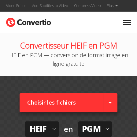
Video Editor
Add Subtitles to Video
Compress Video
Plus
Convertisseur HEIF en PGM
HEIF en PGM — conversion de format image en
ligne gratuite
Choisir les fichiers
HEIF
PGM
en