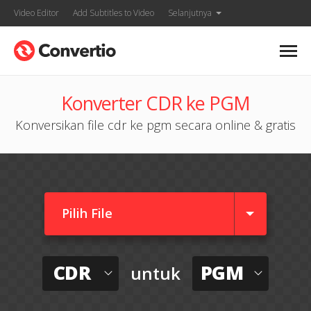
Video Editor
Add Subtitles to Video
Selanjutnya
Konverter CDR ke PGM
Konversikan file cdr ke pgm secara online & gratis
Pilih File
CDR
PGM
untuk