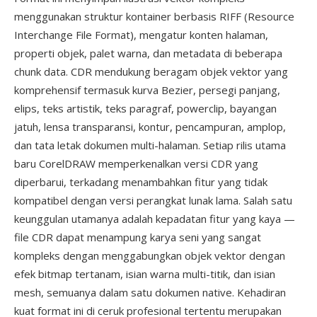
menggunakan struktur kontainer berbasis RIFF (Resource
Interchange File Format), mengatur konten halaman,
properti objek, palet warna, dan metadata di beberapa
chunk data. CDR mendukung beragam objek vektor yang
komprehensif termasuk kurva Bezier, persegi panjang,
elips, teks artistik, teks paragraf, powerclip, bayangan
jatuh, lensa transparansi, kontur, pencampuran, amplop,
dan tata letak dokumen multi-halaman. Setiap rilis utama
baru CorelDRAW memperkenalkan versi CDR yang
diperbarui, terkadang menambahkan fitur yang tidak
kompatibel dengan versi perangkat lunak lama. Salah satu
keunggulan utamanya adalah kepadatan fitur yang kaya —
file CDR dapat menampung karya seni yang sangat
kompleks dengan menggabungkan objek vektor dengan
efek bitmap tertanam, isian warna multi-titik, dan isian
mesh, semuanya dalam satu dokumen native. Kehadiran
kuat format ini di ceruk profesional tertentu merupakan