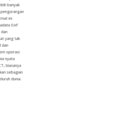
ebih banyak
ai pengurangan
mat ini
adata Exif
 dan
at yang tak
l dan
tem operasi
nia nyata
CT, biasanya
kkan sebagian
eluruh dunia.