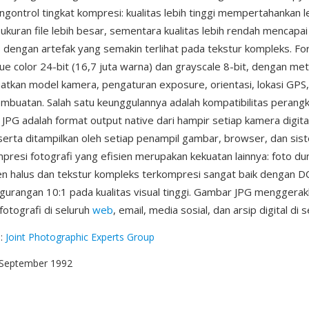
ontrol tingkat kompresi: kualitas lebih tinggi mempertahankan l
 ukuran file lebih besar, sementara kualitas lebih rendah mencap
s dengan artefak yang semakin terlihat pada tekstur kompleks. For
e color 24-bit (16,7 juta warna) dan grayscale 8-bit, dengan met
kan model kamera, pengaturan exposure, orientasi, lokasi GPS,
buatan. Salah satu keunggulannya adalah kompatibilitas perangk
 JPG adalah format output native dari hampir setiap kamera digita
erta ditampilkan oleh setiap penampil gambar, browser, dan sis
presi fotografi yang efisien merupakan kekuatan lainnya: foto du
n halus dan tekstur kompleks terkompresi sangat baik dengan D
urangan 10:1 pada kualitas visual tinggi. Gambar JPG menggera
fotografi di seluruh
web
, email, media sosial, dan arsip digital di s
g
:
Joint Photographic Experts Group
 September 1992