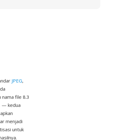
tandar
JPEG
,
ada
 nama file 8.3
h — kedua
rapkan
ar menjadi
isasi untuk
asilnya.