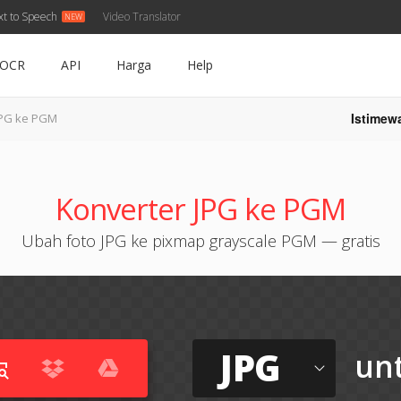
xt to Speech
Video Translator
OCR
API
Harga
Help
Istimew
JPG ke PGM
Konverter JPG ke PGM
Ubah foto JPG ke pixmap grayscale PGM — gratis
JPG
un