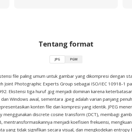
Tentang format
JPG
PGM
stensi file paling umum untuk gambar yang dikompresi dengan s
leh Joint Photographic Experts Group sebagai ISO/IEC 10918-1 p
2. Ekstensi tiga huruf .jpg menjadi dominan karena keterbatasan
dan Windows awal, sementara .jpeg adalah varian panjang penu
presentasikan konten file dan kompresi yang identik. JPEG mene
sy menggunakan discrete cosine transform (DCT), membagi gamb
x8, mentransformasikannya menjadi koefisien frekuensi, mengkuant
 yang tidak signifikan secara visual, dan mengkodekan entropy h