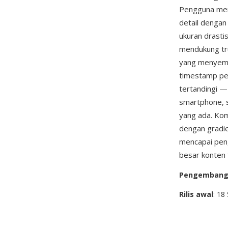
Pengguna meng
detail dengan
ukuran drasti
mendukung tru
yang menyemat
timestamp pem
tertandingi —
smartphone, s
yang ada. Kom
dengan gradie
mencapai peng
besar konten 
Pengemban
Rilis awal
: 18