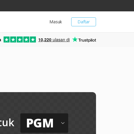
Masuk
Daftar
a
10,220
ulasan di
PGM
tuk