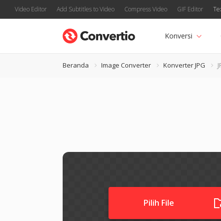
Video Editor
Add Subtitles to Video
Compress Video
GIF Editor
Te
Konversi
Beranda
Image Converter
Konverter JPG
Pilih File