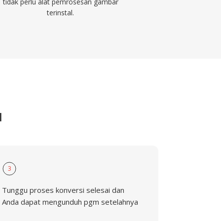
tidak perlu alat pemrosesan gambar
terinstal.
M
3
Tunggu proses konversi selesai dan
Anda dapat mengunduh pgm setelahnya