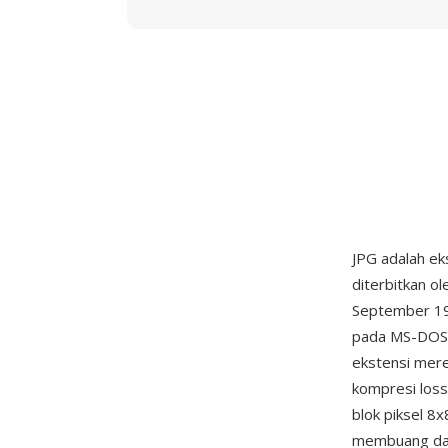
JPG adalah ek
diterbitkan o
September 199
pada MS-DOS 
ekstensi mere
kompresi los
blok piksel 8
membuang data