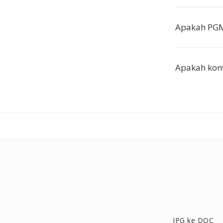
Apakah PGM
Apakah konve
JPG ke DOC