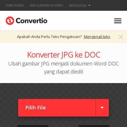
Video Editor
Add Subtitles to Video
Selanjutnya
Apakah Anda Perlu Teks Pengakuan?
Mengenali teks
Konverter JPG ke DOC
Ubah gambar JPG menjadi dokumen Word DOC
yang dapat diedit
Pilih File