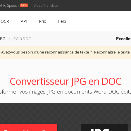
xt to Speech
Video Translator
OCR
API
Prix
Help
Excelle
JPG
JPG à DOC
Avez-vous besoin d'une reconnaissance de texte ?
Reconnaître le texte
Convertisseur JPG en DOC
sformer vos images JPG en documents Word DOC édit