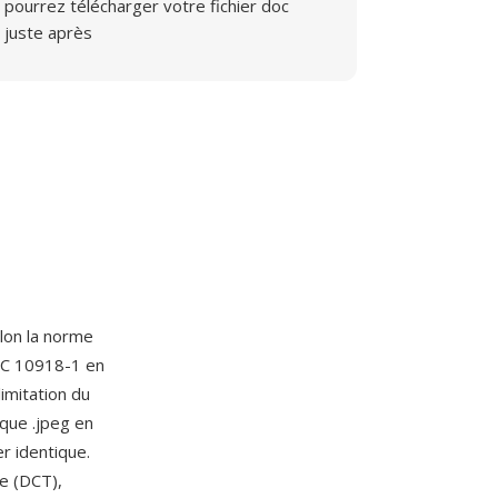
pourrez télécharger votre fichier doc
juste après
elon la norme
IEC 10918-1 en
imitation du
que .jpeg en
r identique.
e (DCT),