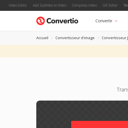
Video Editor
Add Subtitles to Video
Compress Video
GIF Editor
Te
Convertir
Accueil
Convertisseur d'image
Convertisseur 
Tran