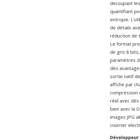
decoupant les
quantifiant p
entropie. L'ut
de détails ave
réduction de t
Le format pren
de gris 8 bit
paramètres d'e
dès avantages
sortie natif d
affiche par c
compression e
réel avec dè
bien avec la D
images JPG al
courrier elec
Développeur