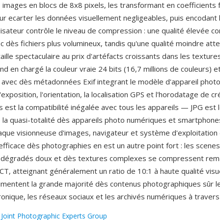
 images en blocs de 8x8 pixels, les transformant en coefficients 
our ecarter les données visuellement negligeables, puis encodant l
ilisateur contrôle le niveau de compression : une qualité élevée c
c dès fichiers plus volumineux, tandis qu'une qualité moindre atte
aille spectaculaire au prix d'artéfacts croissants dans les textur
d en chargé la couleur vraie 24 bits (16,7 millions de couleurs) e
s, avec dès métadonnées Exif integrant le modèle d'appareil photo
xposition, l'orientation, la localisation GPS et l'horodatage de cré
 est la compatibilité inégalée avec tous les appareils — JPG est 
e la quasi-totalité dès appareils photo numériques et smartphones,
haque visionneuse d'images, navigateur et système d'exploitation 
fficace dès photographies en est un autre point fort : les scen
s dégradés doux et dès textures complexes se compressent re
CT, atteignant généralement un ratio de 10:1 à haute qualité visue
imentent la grande majorité dès contenus photographiques sûr l
tronique, les réseaux sociaux et les archivés numériques à traver
:
Joint Photographic Experts Group