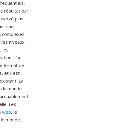
frequentiels,
e résultat par
onservé plus
int une
es complexes.
t les niveaux
, les
ation. L'un
le format de
 et il est
existant. La
es du monde
marquablement
lle. Les
e
web
, le
s le monde.