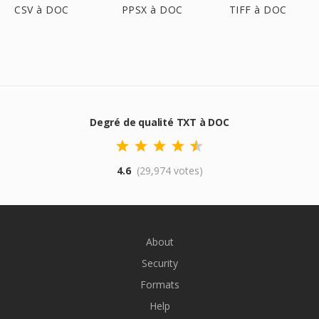
CSV à DOC
PPSX à DOC
TIFF à DOC
Degré de qualité TXT à DOC
4.6
(29,974 votes)
About
Security
Formats
Help