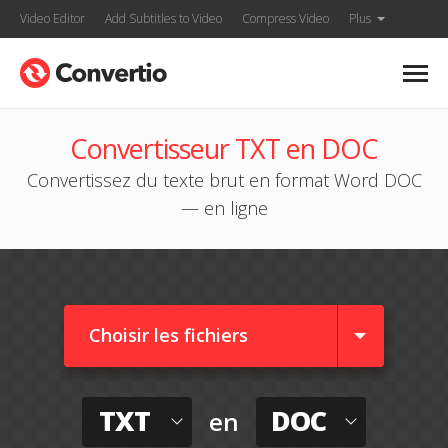
Video Editor
Add Subtitles to Video
Compress Video
Plus
Convertisseur TXT en DOC
Convertissez du texte brut en format Word DOC
— en ligne
Choisir les fichiers
TXT
DOC
en