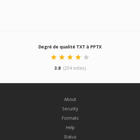
Degré de qualité TXT à PPTX
3.8
(254 votes)
About
Security
Formats
Help
Status