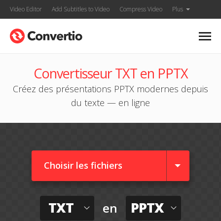
Video Editor
Add Subtitles to Video
Compress Video
Plus
Convertisseur TXT en PPTX
Créez des présentations PPTX modernes depuis
du texte — en ligne
Choisir les fichiers
TXT
PPTX
en