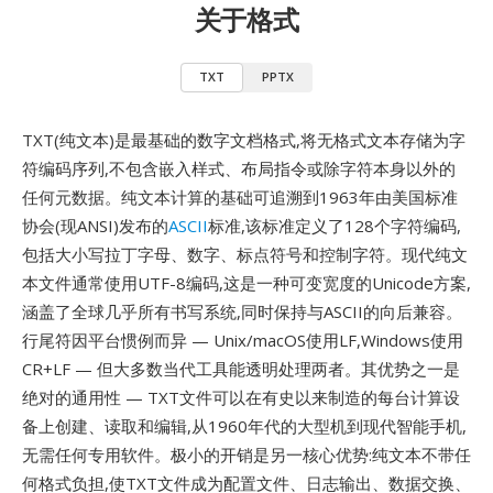
关于格式
TXT
PPTX
TXT(纯文本)是最基础的数字文档格式,将无格式文本存储为字
符编码序列,不包含嵌入样式、布局指令或除字符本身以外的
任何元数据。纯文本计算的基础可追溯到1963年由美国标准
协会(现ANSI)发布的
ASCII
标准,该标准定义了128个字符编码,
包括大小写拉丁字母、数字、标点符号和控制字符。现代纯文
本文件通常使用UTF-8编码,这是一种可变宽度的Unicode方案,
涵盖了全球几乎所有书写系统,同时保持与ASCII的向后兼容。
行尾符因平台惯例而异 — Unix/macOS使用LF,Windows使用
CR+LF — 但大多数当代工具能透明处理两者。其优势之一是
绝对的通用性 — TXT文件可以在有史以来制造的每台计算设
备上创建、读取和编辑,从1960年代的大型机到现代智能手机,
无需任何专用软件。极小的开销是另一核心优势:纯文本不带任
何格式负担,使TXT文件成为配置文件、日志输出、数据交换、