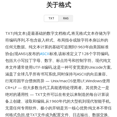
关于格式
TXT
RAS
TXT(纯文本)是最基础的数字文档格式,将无格式文本存储为字
符编码序列,不包含嵌入样式、布局指令或除字符本身以外的
任何元数据。纯文本计算的基础可追溯到1963年由美国标准
协会(现ANSI)发布的
ASCII
标准,该标准定义了128个字符编码,
包括大小写拉丁字母、数字、标点符号和控制字符。现代纯文
本文件通常使用UTF-8编码,这是一种可变宽度的Unicode方案,
涵盖了全球几乎所有书写系统,同时保持与ASCII的向后兼容。
行尾符因平台惯例而异 — Unix/macOS使用LF,Windows使用
CR+LF — 但大多数当代工具能透明处理两者。其优势之一是
绝对的通用性 — TXT文件可以在有史以来制造的每台计算设
备上创建、读取和编辑,从1960年代的大型机到现代智能手机,
无需任何专用软件。极小的开销是另一核心优势:纯文本不带任
何格式负担,使TXT文件成为配置文件、日志输出、数据交换、