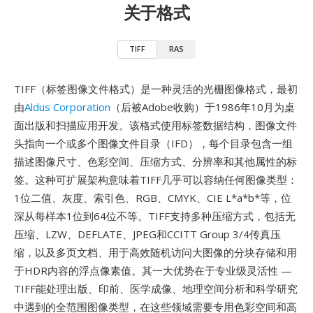
关于格式
TIFF
RAS
TIFF（标签图像文件格式）是一种灵活的光栅图像格式，最初
由
Aldus Corporation
（后被Adobe收购）于1986年10月为桌
面出版和扫描应用开发。该格式使用标签数据结构，图像文件
头指向一个或多个图像文件目录（IFD），每个目录包含一组
描述图像尺寸、色彩空间、压缩方式、分辨率和其他属性的标
签。这种可扩展架构意味着TIFF几乎可以容纳任何图像类型：
1位二值、灰度、索引色、RGB、CMYK、CIE L*a*b*等，位
深从每样本1位到64位不等。TIFF支持多种压缩方式，包括无
压缩、LZW、DEFLATE、JPEG和CCITT Group 3/4传真压
缩，以及多页文档、用于高效随机访问大图像的分块存储和用
于HDR内容的浮点像素值。其一大优势在于专业级灵活性 —
TIFF能处理出版、印前、医学成像、地理空间分析和科学研究
中遇到的全范围图像类型，在这些领域需要专用色彩空间和高