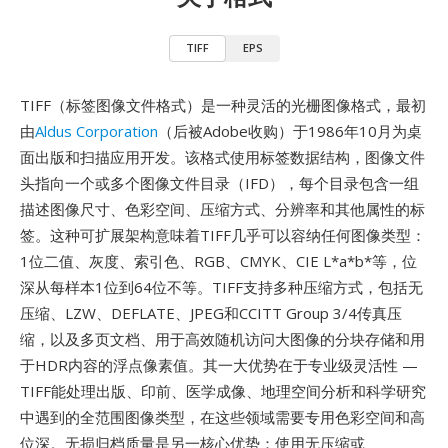
TIFF
EPS
TIFF（标签图像文件格式）是一种灵活的光栅图像格式，最初
由
Aldus Corporation
（后被Adobe收购）于1986年10月为桌
面出版和扫描应用开发。该格式使用标签数据结构，图像文件
头指向一个或多个图像文件目录（IFD），每个目录包含一组
描述图像尺寸、色彩空间、压缩方式、分辨率和其他属性的标
签。这种可扩展架构意味着TIFF几乎可以容纳任何图像类型：
1位二值、灰度、索引色、RGB、CMYK、CIE L*a*b*等，位
深从每样本1位到64位不等。TIFF支持多种压缩方式，包括无
压缩、LZW、DEFLATE、JPEG和CCITT Group 3/4传真压
缩，以及多页文档、用于高效随机访问大图像的分块存储和用
于HDR内容的浮点像素值。其一大优势在于专业级灵活性 —
TIFF能处理出版、印前、医学成像、地理空间分析和科学研究
中遇到的全范围图像类型，在这些领域需要专用色彩空间和高
位深。无损归档质量是另一核心优势：使用无压缩或