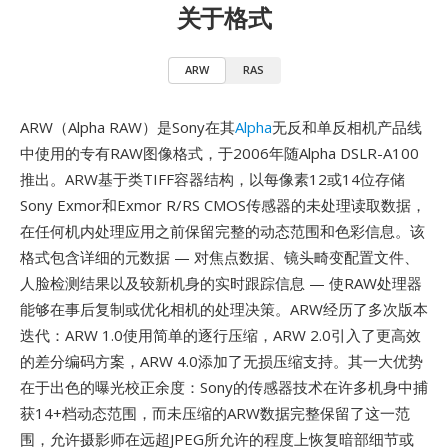
关于格式
ARW
RAS
ARW（Alpha RAW）是Sony在其
Alpha
无反和单反相机产品线
中使用的专有RAW图像格式，于2006年随Alpha DSLR-A100
推出。ARW基于类TIFF容器结构，以每像素12或14位存储
Sony Exmor和Exmor R/RS CMOS传感器的未处理读取数据，
在任何机内处理应用之前保留完整的动态范围和色彩信息。该
格式包含详细的元数据 — 对焦点数据、镜头畸变配置文件、
人脸检测结果以及较新机身的实时跟踪信息 — 使RAW处理器
能够在事后复制或优化相机的处理决策。ARW经历了多次版本
迭代：ARW 1.0使用简单的逐行压缩，ARW 2.0引入了更高效
的差分编码方案，ARW 4.0添加了无损压缩支持。其一大优势
在于出色的曝光校正余度：Sony的传感器技术在许多机身中捕
获14+档动态范围，而未压缩的ARW数据完整保留了这一范
围，允许摄影师在远超JPEG所允许的程度上恢复暗部细节或