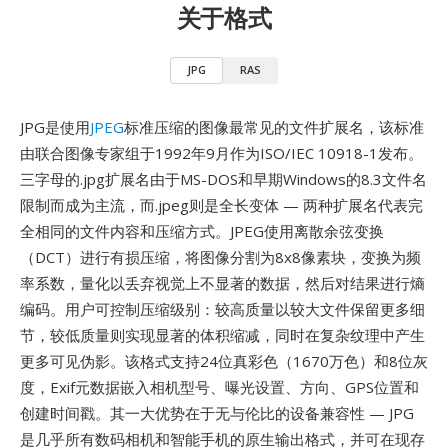
关于格式
JPG
RAS
JPG是使用
JPEG
标准压缩的图像最常见的文件扩展名，该标准
由联合图像专家组于1992年9月作为ISO/IEC 10918-1发布。
三字母的.jpg扩展名由于MS-DOS和早期Windows的8.3文件名
限制而成为主流，而.jpeg则是全长变体 — 两种扩展名代表完
全相同的文件内容和压缩方式。JPEG使用离散余弦变换
（DCT）进行有损压缩，将图像分割为8x8像素块，变换为频
率系数，量化以丢弃视觉上不显著的数据，然后对结果进行熵
编码。用户可控制压缩级别：较高质量以较大文件保留更多细
节，较低质量则实现显著的体积缩减，同时在复杂纹理中产生
更多可见伪影。该格式支持24位真彩色（1670万色）和8位灰
度，Exif元数据嵌入相机型号、曝光设置、方向、GPS位置和
创建时间戳。其一大优势在于无与伦比的设备兼容性 — JPG
是几乎所有数码相机和智能手机的原生输出格式，并可在现存