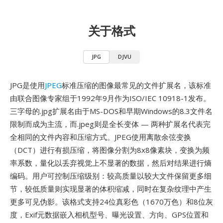
关于格式
JPG
DJVU
JPG是使用
JPEG
标准压缩的图像最常见的文件扩展名，该标准
由联合图像专家组于1992年9月作为ISO/IEC 10918-1发布。
三字母的.jpg扩展名由于MS-DOS和早期Windows的8.3文件名
限制而成为主流，而.jpeg则是全长变体 — 两种扩展名代表完
全相同的文件内容和压缩方式。JPEG使用离散余弦变换
（DCT）进行有损压缩，将图像分割为8x8像素块，变换为频
率系数，量化以丢弃视觉上不显著的数据，然后对结果进行熵
编码。用户可控制压缩级别：较高质量以较大文件保留更多细
节，较低质量则实现显著的体积缩减，同时在复杂纹理中产生
更多可见伪影。该格式支持24位真彩色（1670万色）和8位灰
度，Exif元数据嵌入相机型号、曝光设置、方向、GPS位置和