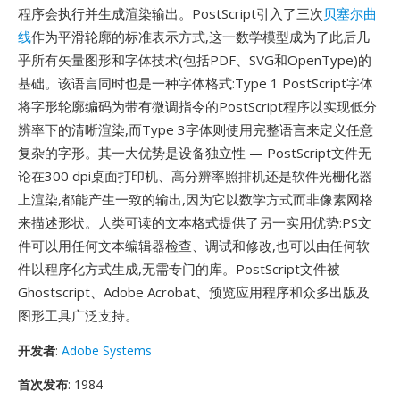
程序会执行并生成渲染输出。PostScript引入了三次
贝塞尔曲
线
作为平滑轮廓的标准表示方式,这一数学模型成为了此后几
乎所有矢量图形和字体技术(包括PDF、SVG和OpenType)的
基础。该语言同时也是一种字体格式:Type 1 PostScript字体
将字形轮廓编码为带有微调指令的PostScript程序以实现低分
辨率下的清晰渲染,而Type 3字体则使用完整语言来定义任意
复杂的字形。其一大优势是设备独立性 — PostScript文件无
论在300 dpi桌面打印机、高分辨率照排机还是软件光栅化器
上渲染,都能产生一致的输出,因为它以数学方式而非像素网格
来描述形状。人类可读的文本格式提供了另一实用优势:PS文
件可以用任何文本编辑器检查、调试和修改,也可以由任何软
件以程序化方式生成,无需专门的库。PostScript文件被
Ghostscript、Adobe Acrobat、预览应用程序和众多出版及
图形工具广泛支持。
开发者
:
Adobe Systems
首次发布
: 1984