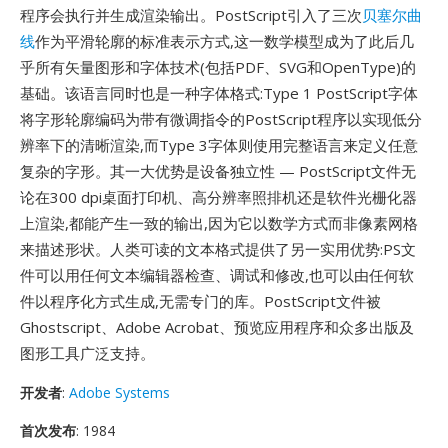
程序会执行并生成渲染输出。PostScript引入了三次
贝塞尔曲
线
作为平滑轮廓的标准表示方式,这一数学模型成为了此后几
乎所有矢量图形和字体技术(包括PDF、SVG和OpenType)的
基础。该语言同时也是一种字体格式:Type 1 PostScript字体
将字形轮廓编码为带有微调指令的PostScript程序以实现低分
辨率下的清晰渲染,而Type 3字体则使用完整语言来定义任意
复杂的字形。其一大优势是设备独立性 — PostScript文件无
论在300 dpi桌面打印机、高分辨率照排机还是软件光栅化器
上渲染,都能产生一致的输出,因为它以数学方式而非像素网格
来描述形状。人类可读的文本格式提供了另一实用优势:PS文
件可以用任何文本编辑器检查、调试和修改,也可以由任何软
件以程序化方式生成,无需专门的库。PostScript文件被
Ghostscript、Adobe Acrobat、预览应用程序和众多出版及
图形工具广泛支持。
开发者
:
Adobe Systems
首次发布
: 1984