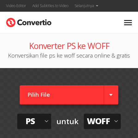
Video Editor
Add Subtitles to Video
Selanjutnya
Konverter PS ke WOFF
Konversikan file ps ke woff secara online & gratis
Pilih File
PS
WOFF
untuk