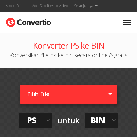
Video Editor
Add Subtitles to Video
Selanjutnya
Konverter PS ke BIN
Konversikan file ps ke bin secara online & gratis
Pilih File
PS
BIN
untuk