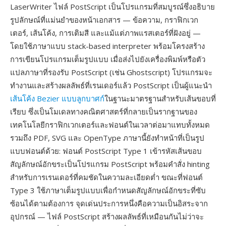
LaserWriter ไฟล์ PostScript เป็นโปรแกรมที่สมบูรณ์ซึ่งอธิบาย
รูปลักษณ์ที่แม่นยำของหน้าเอกสาร — ข้อความ, กราฟิกเวก
เตอร์, เส้นโค้ง, การเติมสี และแม้แต่ภาพแรสเตอร์ที่ฝังอยู่ —
โดยใช้ภาษาแบบ stack-based interpreter พร้อมโครงสร้าง
การเขียนโปรแกรมเต็มรูปแบบ เมื่อส่งไปยังเครื่องพิมพ์หรือตัว
แปลภาษาที่รองรับ PostScript (เช่น Ghostscript) โปรแกรมจะ
ทำงานและสร้างผลลัพธ์ที่เรนเดอร์แล้ว PostScript เป็นผู้แนะนำ
เส้นโค้ง Bezier แบบลูกบาศก์
ในฐานะมาตรฐานสำหรับเส้นขอบที่
เรียบ ซึ่งเป็นโมเดลทางคณิตศาสตร์ที่กลายเป็นรากฐานของ
เทคโนโลยีกราฟิกเวกเตอร์และฟอนต์ในเวลาต่อมาแทบทั้งหมด
รวมถึง PDF, SVG และ OpenType ภาษานี้ยังทำหน้าที่เป็นรูป
แบบฟอนต์ด้วย: ฟอนต์ PostScript Type 1 เข้ารหัสเส้นขอบ
สัญลักษณ์อักขระเป็นโปรแกรม PostScript พร้อมคำสั่ง hinting
สำหรับการเรนเดอร์ที่คมชัดในความละเอียดต่ำ ขณะที่ฟอนต์
Type 3 ใช้ภาษาเต็มรูปแบบเพื่อกำหนดสัญลักษณ์อักขระที่ซับ
ซ้อนได้ตามต้องการ จุดเด่นประการหนึ่งคือความเป็นอิสระจาก
อุปกรณ์ — ไฟล์ PostScript สร้างผลลัพธ์ที่เหมือนกันไม่ว่าจะ