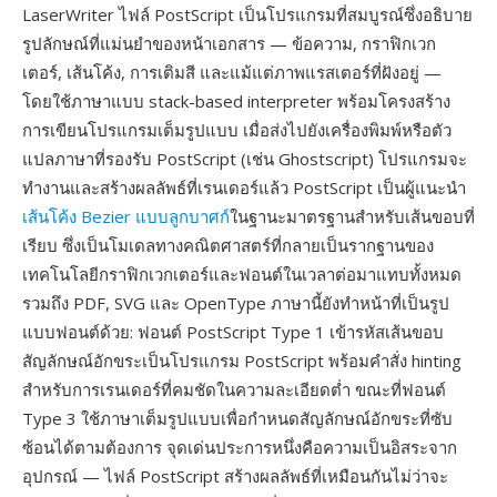
LaserWriter ไฟล์ PostScript เป็นโปรแกรมที่สมบูรณ์ซึ่งอธิบาย
รูปลักษณ์ที่แม่นยำของหน้าเอกสาร — ข้อความ, กราฟิกเวก
เตอร์, เส้นโค้ง, การเติมสี และแม้แต่ภาพแรสเตอร์ที่ฝังอยู่ —
โดยใช้ภาษาแบบ stack-based interpreter พร้อมโครงสร้าง
การเขียนโปรแกรมเต็มรูปแบบ เมื่อส่งไปยังเครื่องพิมพ์หรือตัว
แปลภาษาที่รองรับ PostScript (เช่น Ghostscript) โปรแกรมจะ
ทำงานและสร้างผลลัพธ์ที่เรนเดอร์แล้ว PostScript เป็นผู้แนะนำ
เส้นโค้ง Bezier แบบลูกบาศก์
ในฐานะมาตรฐานสำหรับเส้นขอบที่
เรียบ ซึ่งเป็นโมเดลทางคณิตศาสตร์ที่กลายเป็นรากฐานของ
เทคโนโลยีกราฟิกเวกเตอร์และฟอนต์ในเวลาต่อมาแทบทั้งหมด
รวมถึง PDF, SVG และ OpenType ภาษานี้ยังทำหน้าที่เป็นรูป
แบบฟอนต์ด้วย: ฟอนต์ PostScript Type 1 เข้ารหัสเส้นขอบ
สัญลักษณ์อักขระเป็นโปรแกรม PostScript พร้อมคำสั่ง hinting
สำหรับการเรนเดอร์ที่คมชัดในความละเอียดต่ำ ขณะที่ฟอนต์
Type 3 ใช้ภาษาเต็มรูปแบบเพื่อกำหนดสัญลักษณ์อักขระที่ซับ
ซ้อนได้ตามต้องการ จุดเด่นประการหนึ่งคือความเป็นอิสระจาก
อุปกรณ์ — ไฟล์ PostScript สร้างผลลัพธ์ที่เหมือนกันไม่ว่าจะ