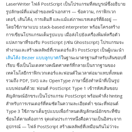
LaserWriter ไฟล์ PostScript เป็นโปรแกรมที่สมบูรณ์ซึ่งอธิบาย
รูปลักษณ์ที่แม่นยำของหน้าเอกสาร — ข้อความ, กราฟิกเวก
เตอร์, เส้นโค้ง, การเติมสี และแม้แต่ภาพแรสเตอร์ที่ฝังอยู่ —
โดยใช้ภาษาแบบ stack-based interpreter พร้อมโครงสร้าง
การเขียนโปรแกรมเต็มรูปแบบ เมื่อส่งไปยังเครื่องพิมพ์หรือตัว
แปลภาษาที่รองรับ PostScript (เช่น Ghostscript) โปรแกรมจะ
ทำงานและสร้างผลลัพธ์ที่เรนเดอร์แล้ว PostScript เป็นผู้แนะนำ
เส้นโค้ง Bezier แบบลูกบาศก์
ในฐานะมาตรฐานสำหรับเส้นขอบที่
เรียบ ซึ่งเป็นโมเดลทางคณิตศาสตร์ที่กลายเป็นรากฐานของ
เทคโนโลยีกราฟิกเวกเตอร์และฟอนต์ในเวลาต่อมาแทบทั้งหมด
รวมถึง PDF, SVG และ OpenType ภาษานี้ยังทำหน้าที่เป็นรูป
แบบฟอนต์ด้วย: ฟอนต์ PostScript Type 1 เข้ารหัสเส้นขอบ
สัญลักษณ์อักขระเป็นโปรแกรม PostScript พร้อมคำสั่ง hinting
สำหรับการเรนเดอร์ที่คมชัดในความละเอียดต่ำ ขณะที่ฟอนต์
Type 3 ใช้ภาษาเต็มรูปแบบเพื่อกำหนดสัญลักษณ์อักขระที่ซับ
ซ้อนได้ตามต้องการ จุดเด่นประการหนึ่งคือความเป็นอิสระจาก
อุปกรณ์ — ไฟล์ PostScript สร้างผลลัพธ์ที่เหมือนกันไม่ว่าจะ