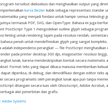
 program tersebut dieksekusi dan menghasilkan output yang diren
emperkenalkan
kurva Bezier
kubik sebagai representasi standar un
matematika yang menjadi fondasi untuk hampir semua teknologi gr
njutnya termasuk PDF, SVG, dan OpenType. Bahasa ini juga berfu
font PostScript Type 1 mengodekan outline glyph sebagai progra
ksi hinting untuk rendering tajam pada resolusi rendah, sementar
ahasa penuh untuk mendefinisikan glyph yang sangat kompleks. 
 adalah independensi perangkat — file PostScript menghasilkan 
irender pada printer desktop 300 dpi, imagesetter resolusi tinggi,
rangkat lunak, karena mendeskripsikan bentuk secara matematis al
piksel. Format teks yang dapat dibaca manusia memberikan kekuat
PS dapat diperiksa, di-debug, dan dimodifikasi dengan editor teks 
kan secara programatis oleh perangkat lunak apa pun tanpa meme
ostScript ditangani secara luas oleh Ghostscript, Adobe Acrobat, a
berbagai alat penerbitan dan grafis.
g
:
Adobe Systems