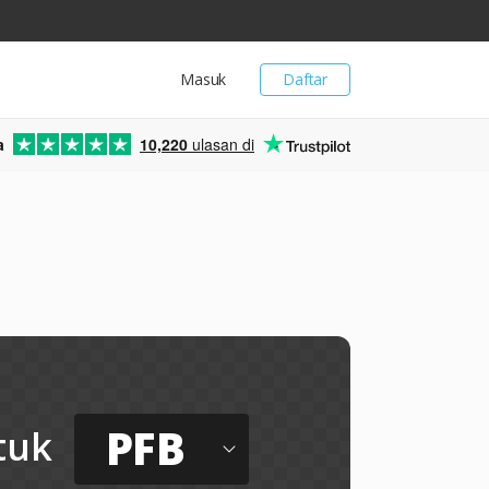
Masuk
Daftar
a
10,220
ulasan di
PFB
tuk