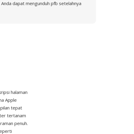
Anda dapat mengunduh pfb setelahnya
kripsi halaman
ma Apple
pilan tepat
ster tertanam
graman penuh.
eperti