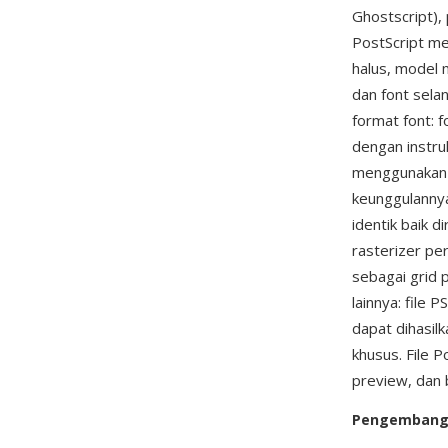
Ghostscript),
PostScript m
halus, model 
dan font sela
format font: 
dengan instru
menggunakan b
keunggulannya
identik baik d
rasterizer pe
sebagai grid 
lainnya: file 
dapat dihasil
khusus. File P
preview, dan 
Pengemban