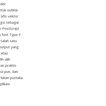
der.
tuk outline
afis vektor
ngsi sebagai
m PostScript
a font Type 3
Salah satu
output yang
 atau
ih-alih
an praktis
apa pun, dan
rlukan pustaka
plikasi