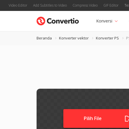
Video Editor
Add Subtitles to Video
Compress Video
GIF Editor
Te
Konversi
Beranda
Konverter vektor
Konverter PS
P
Pilih File