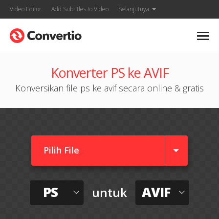
Video Editor
Add Subtitles to Video
Selanjutnya
Konverter PS ke AVIF
Konversikan file ps ke avif secara online & gratis
Pilih File
PS
AVIF
untuk