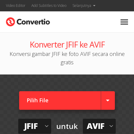
Video Editor
Add Subtitles to Video
Selanjutnya
Konverter JFIF ke AVIF
Konversi gambar JFIF ke foto AVIF secara online
gratis
Pilih File
JFIF
AVIF
untuk