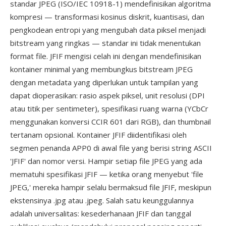
standar JPEG (ISO/IEC 10918-1) mendefinisikan algoritma
kompresi — transformasi kosinus diskrit, kuantisasi, dan
pengkodean entropi yang mengubah data piksel menjadi
bitstream yang ringkas — standar ini tidak menentukan
format file. JFIF mengisi celah ini dengan mendefinisikan
kontainer minimal yang membungkus bitstream JPEG
dengan metadata yang diperlukan untuk tampilan yang
dapat dioperasikan: rasio aspek piksel, unit resolusi (DPI
atau titik per sentimeter), spesifikasi ruang warna (YCbCr
menggunakan konversi CCIR 601 dari RGB), dan thumbnail
tertanam opsional. Kontainer JFIF diidentifikasi oleh
segmen penanda APP0 di awal file yang berisi string ASCII
'JFIF' dan nomor versi. Hampir setiap file JPEG yang ada
mematuhi spesifikasi JFIF — ketika orang menyebut 'file
JPEG,' mereka hampir selalu bermaksud file JFIF, meskipun
ekstensinya .jpg atau .jpeg. Salah satu keunggulannya
adalah universalitas: kesederhanaan JFIF dan tanggal