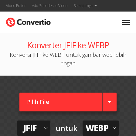
Video Editor
Add Subtitles to Video
Selanjutnya
Konverter JFIF ke WEBP
Konversi JFIF ke WEBP untuk gambar web lebih
ringan
Pilih File
JFIF
WEBP
untuk