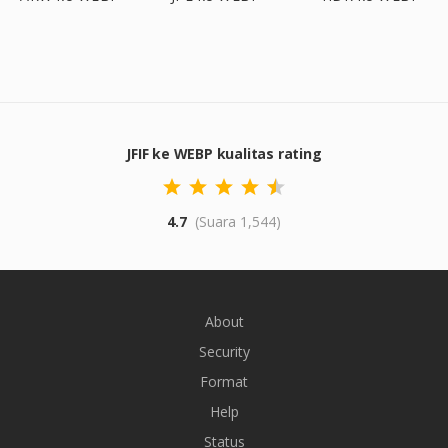
JFIF ke WEBP kualitas rating
4.7
(Suara 1,544)
About
Security
Format
Help
Status