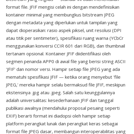
format file. JFIF mengisi celah ini dengan mendefinisikan
kontainer minimal yang membungkus bitstream JPEG
dengan metadata yang diperlukan untuk tampilan yang
dapat dioperasikan: rasio aspek piksel, unit resolusi (DPI
atau titik per sentimeter), spesifikasi ruang warna (YCbCr
menggunakan konversi CCIR 601 dari RGB), dan thumbnail
tertanam opsional. Kontainer JFIF diidentifikasi oleh
segmen penanda APP0 di awal file yang berisi string ASCII
'JFIF' dan nomor versi. Hampir setiap file JPEG yang ada
mematuhi spesifikasi JFIF — ketika orang menyebut 'file
JPEG,' mereka hampir selalu bermaksud file JFIF, meskipun
ekstensinya .jpg atau .jpeg. Salah satu keunggulannya
adalah universalitas: kesederhanaan JFIF dan tanggal
publikasi awalnya (mendahului proposal pesaing seperti
EXIF) berarti format ini diadopsi oleh hampir setiap
platform perangkat lunak dan perangkat keras sebagai
format file JPEG dasar, membangun interoperabilitas yang