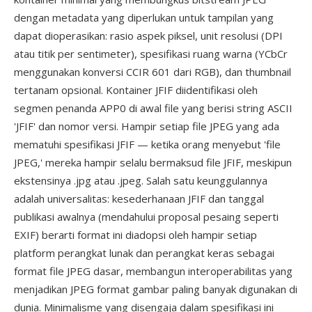
dengan metadata yang diperlukan untuk tampilan yang
dapat dioperasikan: rasio aspek piksel, unit resolusi (DPI
atau titik per sentimeter), spesifikasi ruang warna (YCbCr
menggunakan konversi CCIR 601 dari RGB), dan thumbnail
tertanam opsional. Kontainer JFIF diidentifikasi oleh
segmen penanda APP0 di awal file yang berisi string ASCII
'JFIF' dan nomor versi. Hampir setiap file JPEG yang ada
mematuhi spesifikasi JFIF — ketika orang menyebut 'file
JPEG,' mereka hampir selalu bermaksud file JFIF, meskipun
ekstensinya .jpg atau .jpeg. Salah satu keunggulannya
adalah universalitas: kesederhanaan JFIF dan tanggal
publikasi awalnya (mendahului proposal pesaing seperti
EXIF) berarti format ini diadopsi oleh hampir setiap
platform perangkat lunak dan perangkat keras sebagai
format file JPEG dasar, membangun interoperabilitas yang
menjadikan JPEG format gambar paling banyak digunakan di
dunia. Minimalisme yang disengaja dalam spesifikasi ini