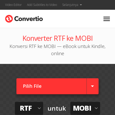
Video Editor
Add Subtitles to Video
Selanjutnya
Konverter RTF ke MOBI
Konversi RTF ke MOBI — eBook untuk Kindle,
online
Pilih File
RTF
MOBI
untuk