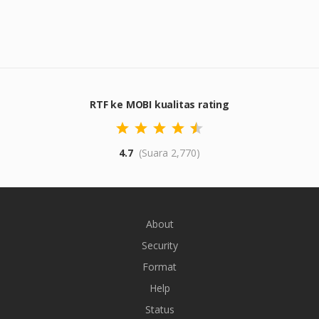
RTF ke MOBI kualitas rating
4.7
(Suara 2,770)
About
Security
Format
Help
Status