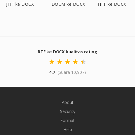
JFIF ke DOCX
DOCM ke DOCX
TIFF ke DOCX
RTF ke DOCX kualitas rating
4.7
(Suara 10,907)
About
Security
Format
Help