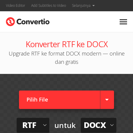
Video Editor
Add Subtitles to Video
Selanjutnya
Konverter RTF ke DOCX
Upgrade RTF ke format DOCX modern — online
dan gratis
Pilih File
RTF
DOCX
untuk