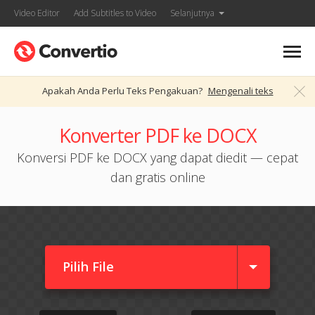
Video Editor
Add Subtitles to Video
Selanjutnya
Apakah Anda Perlu Teks Pengakuan?
Mengenali teks
Konverter PDF ke DOCX
Konversi PDF ke DOCX yang dapat diedit — cepat
dan gratis online
Pilih File