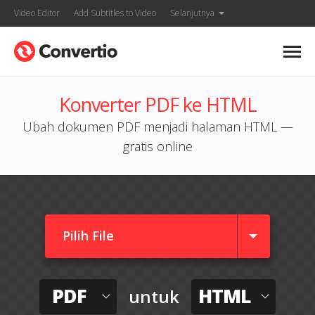
Video Editor
Add Subtitles to Video
Selanjutnya
Konverter PDF ke HTML
Ubah dokumen PDF menjadi halaman HTML —
gratis online
Pilih File
PDF
HTML
untuk