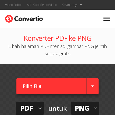
Video Editor
Add Subtitles to Video
Selanjutnya
Konverter PDF ke PNG
Ubah halaman PDF menjadi gambar PNG jernih
secara gratis
Pilih File
PDF
PNG
untuk