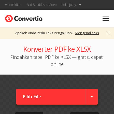
Video Editor
Add Subtitles to Video
Selanjutnya
Apakah Anda Perlu Teks Pengakuan?
Mengenali teks
Konverter PDF ke XLSX
Pindahkan tabel PDF ke XLSX — gratis, cepat,
online
Pilih File