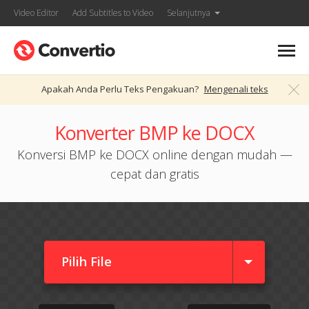
Video Editor
Add Subtitles to Video
Selanjutnya
Apakah Anda Perlu Teks Pengakuan?
Mengenali teks
Konverter BMP ke DOCX
Konversi BMP ke DOCX online dengan mudah —
cepat dan gratis
Pilih File