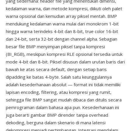
yang sederhana: header file yang menentukan dimensi,
kedalaman warna, dan metode kompresi, diikuti oleh palet
warna opsional dan kemudian array piksel mentah. BMP
mendukung kedalaman warna mulai dari monokrom 1-bit
hingga warna terindeks 4-bit dan 8-bit, true color 16-bit
dan 24-bit, serta 32-bit dengan channel alpha. Sebagian
besar file BMP menyimpan piksel tanpa kompresi
(BI_RGB), meskipun kompresi RLE opsional tersedia untuk
mode 4-bit dan 8-bit. Piksel disusun dalam urutan baris dari
bawah ke atas secara default, dengan setiap baris
dipadding ke batas 4-byte. Salah satu keunggulannya
adalah kesederhanaan absolut — format ini tidak memiliki
lapisan encoding, filtering, atau kompresi yang rumit,
sehingga file BMP sangat mudah dibaca dan ditulis secara
pemrograman dalam bahasa apa pun. Kesederhanaan ini
juga berarti gambar BMP dirender tanpa overhead
dekoding, berguna dalam skenario di mana latensi
dekompresi menjadi pertimbangan. Integrasi mendalam