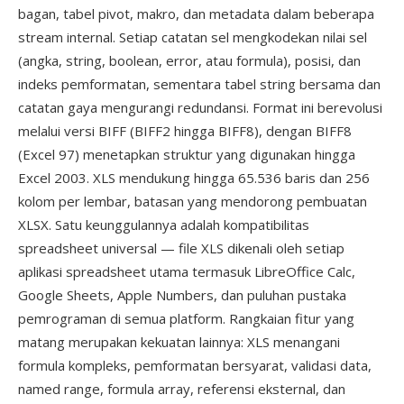
bagan, tabel pivot, makro, dan metadata dalam beberapa
stream internal. Setiap catatan sel mengkodekan nilai sel
(angka, string, boolean, error, atau formula), posisi, dan
indeks pemformatan, sementara tabel string bersama dan
catatan gaya mengurangi redundansi. Format ini berevolusi
melalui versi BIFF (BIFF2 hingga BIFF8), dengan BIFF8
(Excel 97) menetapkan struktur yang digunakan hingga
Excel 2003. XLS mendukung hingga 65.536 baris dan 256
kolom per lembar, batasan yang mendorong pembuatan
XLSX. Satu keunggulannya adalah kompatibilitas
spreadsheet universal — file XLS dikenali oleh setiap
aplikasi spreadsheet utama termasuk LibreOffice Calc,
Google Sheets, Apple Numbers, dan puluhan pustaka
pemrograman di semua platform. Rangkaian fitur yang
matang merupakan kekuatan lainnya: XLS menangani
formula kompleks, pemformatan bersyarat, validasi data,
named range, formula array, referensi eksternal, dan