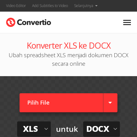
Video Editor
Add Subtitles to Video
Selanjutnya
Konverter XLS ke DOCX
Ubah spreadsheet XLS menjadi dokumen DOCX
secara online
Pilih File
XLS
DOCX
untuk