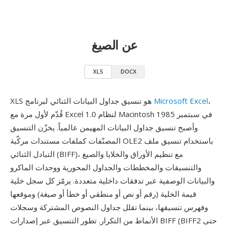
عن الصيغ
XLS
DOCX
،
Microsoft Excel
XLS هو تنسيق جداول البيانات الثنائي لبرنامج
قُدّم لأول مرة مع Excel 1.0 لنظام Macintosh في سبتمبر 1985
وأصبح تنسيق جداول البيانات المهيمن عالمياً. يخزّن التنسيق
المصنّفات كملفات مستندات مركّبة OLE2 باستخدام تنسيق ملف
التبادل الثنائي (BIFF)، مع تنظيم الأوراق والخلايا والصيغ
والتنسيقات والمخططات والجداول المحورية ووحدات الماكرو
والبيانات الوصفية عبر تدفقات داخلية متعددة. يرمّز كل سجل خلية
قيمة الخلية (رقم أو نص أو منطقي أو خطأ أو صيغة) وموقعها
وفهرس تنسيقها، بينما تقلل جداول النصوص المشتركة وسجلات
الأنماط من التكرار. تطور التنسيق عبر إصدارات BIFF (BIFF2 حتى