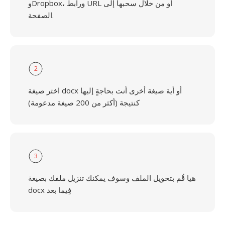
وDropbox، ورابط URL أو من خلال سحبها إلى
الصفحة.
2
اختر صيغة docx أو أية صيغة أخرى أنت بحاجةٍ إليها
كنتيجة (أكثر من 200 صيغة مدعومة)
3
هيا قُم بتحويل الملف وسوف يمكنك تنزيل ملفك بصيغة
docx فِيما بعد