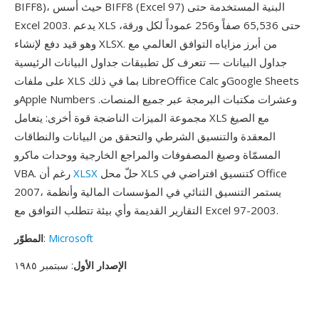
BIFF8)، حيث أسس BIFF8 (Excel 97) البنية المستخدمة حتى
Excel 2003. يدعم XLS حتى 65,536 صفاً و256 عموداً لكل ورقة،
وهو قيد دفع لإنشاء XLSX. من أبرز مزاياه التوافق العالمي مع
جداول البيانات — تتعرف كل تطبيقات جداول البيانات الرئيسية
على ملفات XLS بما في ذلك LibreOffice Calc وGoogle Sheets
وApple Numbers وعشرات مكتبات البرمجة عبر جميع المنصات.
مجموعة الميزات الناضجة قوة أخرى: يتعامل XLS مع الصيغ
المعقدة والتنسيق الشرطي والتحقق من البيانات والنطاقات
المسمّاة وصيغ المصفوفات والمراجع الخارجية ووحدات ماكرو
حلّ محل XLS كتنسيق افتراضي في Office
XLSX
VBA. رغم أن
2007، يستمر التنسيق الثنائي في المؤسسات المالية وأنظمة
التقارير القديمة وأي بيئة تتطلب التوافق مع Excel 97-2003.
Microsoft
:
المطوّر
الإصدار الأول
: سبتمبر ١٩٨٥