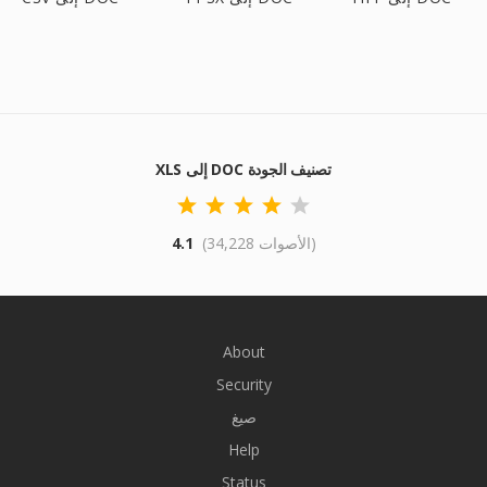
XLS إلى DOC تصنيف الجودة
(34,228 الأصوات)
4.1
About
Security
صيغ
Help
Status