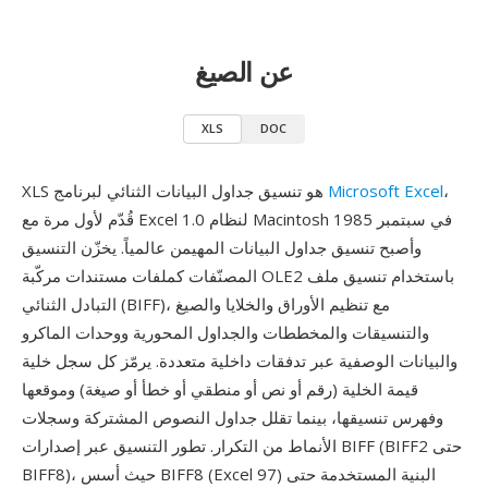
عن الصيغ
XLS
DOC
،
Microsoft Excel
XLS هو تنسيق جداول البيانات الثنائي لبرنامج
قُدّم لأول مرة مع Excel 1.0 لنظام Macintosh في سبتمبر 1985
وأصبح تنسيق جداول البيانات المهيمن عالمياً. يخزّن التنسيق
المصنّفات كملفات مستندات مركّبة OLE2 باستخدام تنسيق ملف
التبادل الثنائي (BIFF)، مع تنظيم الأوراق والخلايا والصيغ
والتنسيقات والمخططات والجداول المحورية ووحدات الماكرو
والبيانات الوصفية عبر تدفقات داخلية متعددة. يرمّز كل سجل خلية
قيمة الخلية (رقم أو نص أو منطقي أو خطأ أو صيغة) وموقعها
وفهرس تنسيقها، بينما تقلل جداول النصوص المشتركة وسجلات
الأنماط من التكرار. تطور التنسيق عبر إصدارات BIFF (BIFF2 حتى
BIFF8)، حيث أسس BIFF8 (Excel 97) البنية المستخدمة حتى