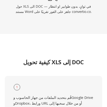
حول XLS الى DOC في ثوانٍ. بدون طوابير او انتظار —
مستند Word جاهز على الفور تقريبًا على convertio.co.
كيفية تحويل XLS إلى DOC
1
قُم بتحديد الملفات من جهاز الحاسوب وGoogle Drive
وDropbox، ورابط URL أو من خلال سحبها إلى