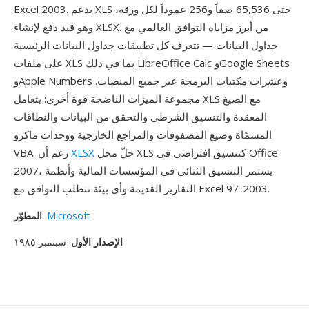
Excel 2003. يدعم XLS حتى 65,536 صفاً و256 عموداً لكل ورقة،
وهو قيد دفع لإنشاء XLSX. من أبرز مزاياه التوافق العالمي مع
جداول البيانات — تتعرف كل تطبيقات جداول البيانات الرئيسية
على ملفات XLS بما في ذلك LibreOffice Calc وGoogle Sheets
وApple Numbers وعشرات مكتبات البرمجة عبر جميع المنصات.
مجموعة الميزات الناضجة قوة أخرى: يتعامل XLS مع الصيغ
المعقدة والتنسيق الشرطي والتحقق من البيانات والنطاقات
المسمّاة وصيغ المصفوفات والمراجع الخارجية ووحدات ماكرو
حلّ محل XLS كتنسيق افتراضي في Office
XLSX
VBA. رغم أن
2007، يستمر التنسيق الثنائي في المؤسسات المالية وأنظمة
التقارير القديمة وأي بيئة تتطلب التوافق مع Excel 97-2003.
Microsoft
:
المطوّر
الإصدار الأول
: سبتمبر ١٩٨٥